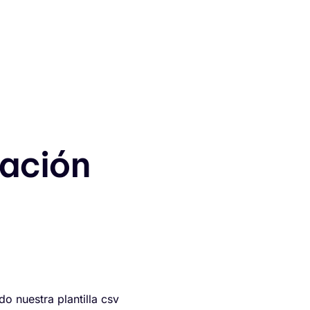
Registro
uía fiscal
Contacta
Iniciar sesión
ación
o nuestra plantilla csv