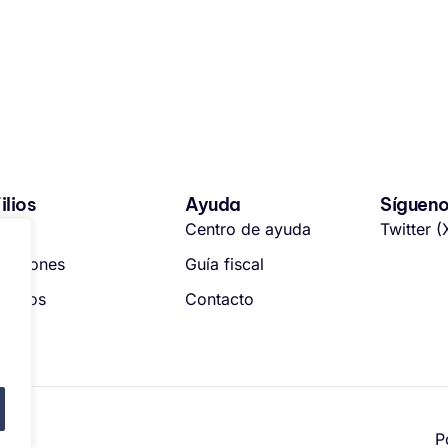
ilios
Ayuda
Síguen
nicio
Centro de ayuda
Twitter (
piniones
Guía fiscal
recios
Contacto
P