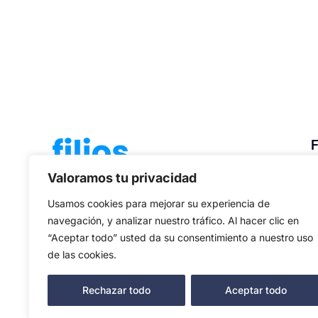
F
I
La aplicación que te ayuda a llevar el
Valoramos tu privacidad
O
control de todo tu patrimonio y que,
Usamos cookies para mejorar su experiencia de
P
además, te calcula tus impuestos.
navegación, y analizar nuestro tráfico. Al hacer clic en
“Aceptar todo” usted da su consentimiento a nuestro uso
de las cookies.
Rechazar todo
Aceptar todo
Filios © Todos los derechos reservados