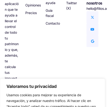
ayuda
nosotros
Twitter
aplicació
Opiniones
(X)
hello@filios.
n que te
Guía
Precios
ayuda a
fiscal
llevar el
Contacto
control
de todo
tu
patrimon
io y que,
además,
te
calcula
tus
impuest
os.
Valoramos tu privacidad
Usamos cookies para mejorar su experiencia de
navegación, y analizar nuestro tráfico. Al hacer clic en
“Aceptar todo” usted da su consentimiento a nuestro uso
Filios © Todos los derechos reservados