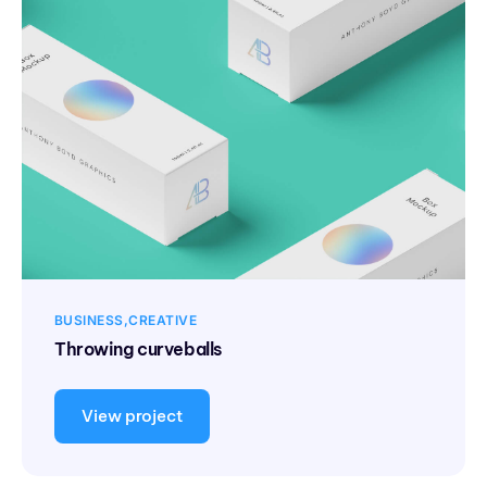
BUSINESS
CREATIVE
Throwing curveballs
View project