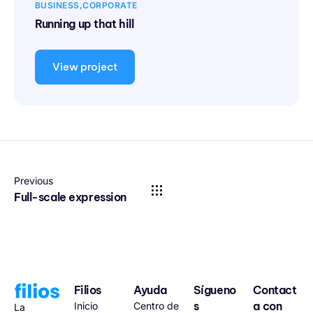
BUSINESS
CORPORATE
Running up that hill
View project
Previous
Full-scale expression
Filios
Ayuda
Sígueno
Contact
s
a con
Inicio
Centro de
La