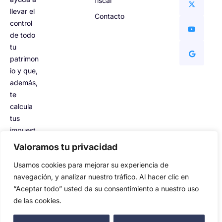
fiscal
llevar el
Contacto
control
de todo
tu
patrimon
io y que,
además,
te
calcula
tus
impuest
os.
Valoramos tu privacidad
Usamos cookies para mejorar su experiencia de
navegación, y analizar nuestro tráfico. Al hacer clic en
“Aceptar todo” usted da su consentimiento a nuestro uso
Filios © Todos los derechos reservados
de las cookies.
Política de privacidad
Política de cookies
Aviso legal