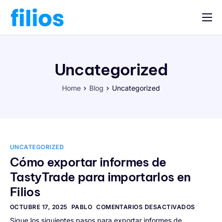
Opiniones
Tutoriales
Uncategorized
Guía fiscal
Home
Blog
Uncategorized
Contacta
Iniciar sesión
UNCATEGORIZED
Cómo exportar informes de
TastyTrade para importarlos en
Filios
OCTUBRE 17, 2025
PABLO
COMENTARIOS DESACTIVADOS
Sigue los siguientes pasos para exportar informes de